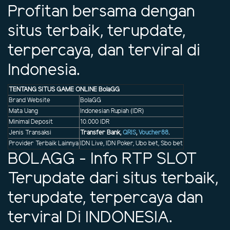
Profitan bersama dengan
situs terbaik, terupdate,
terpercaya, dan terviral di
Indonesia.
TENTANG SITUS GAME ONLINE BolaGG
Brand Website
BolaGG
Mata Uang
Indonesian Rupiah (IDR)
Minimal Deposit
10.000 IDR
Jenis Transaksi
Transfer Bank,
QRIS
,
Voucher88
.
Provider Terbaik Lainnya
IDN Live, IDN Poker, Ubo bet, Sbo bet
BOLAGG - Info RTP SLOT
Terupdate dari situs terbaik,
terupdate, terpercaya dan
terviral Di INDONESIA.