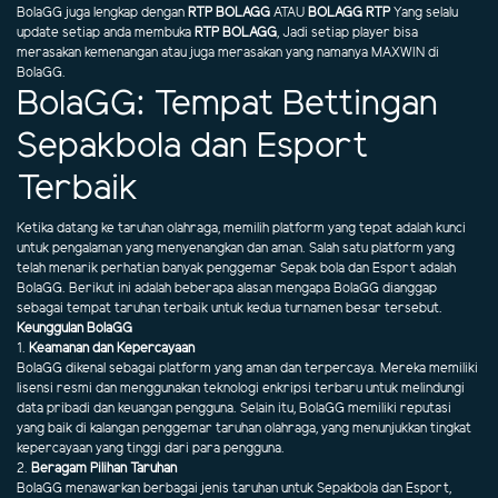
BolaGG juga lengkap dengan
RTP BOLAGG
ATAU
BOLAGG RTP
Yang selalu
update setiap anda membuka
RTP BOLAGG
, Jadi setiap player bisa
merasakan kemenangan atau juga merasakan yang namanya MAXWIN di
BolaGG.
BolaGG: Tempat Bettingan
Sepakbola dan Esport
Terbaik
Ketika datang ke taruhan olahraga, memilih platform yang tepat adalah kunci
untuk pengalaman yang menyenangkan dan aman. Salah satu platform yang
telah menarik perhatian banyak penggemar Sepak bola dan Esport adalah
BolaGG. Berikut ini adalah beberapa alasan mengapa BolaGG dianggap
sebagai tempat taruhan terbaik untuk kedua turnamen besar tersebut.
Keunggulan BolaGG
1.
Keamanan dan Kepercayaan
BolaGG dikenal sebagai platform yang aman dan terpercaya. Mereka memiliki
lisensi resmi dan menggunakan teknologi enkripsi terbaru untuk melindungi
data pribadi dan keuangan pengguna. Selain itu, BolaGG memiliki reputasi
yang baik di kalangan penggemar taruhan olahraga, yang menunjukkan tingkat
kepercayaan yang tinggi dari para pengguna.
2.
Beragam Pilihan Taruhan
BolaGG menawarkan berbagai jenis taruhan untuk Sepakbola dan Esport,