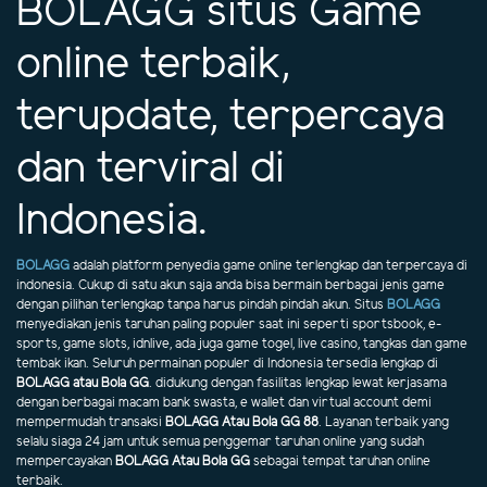
BOLAGG situs Game
online terbaik,
terupdate, terpercaya
dan terviral di
Indonesia.
BOLAGG
adalah platform penyedia game online terlengkap dan terpercaya di
indonesia. Cukup di satu akun saja anda bisa bermain berbagai jenis game
dengan pilihan terlengkap tanpa harus pindah pindah akun. Situs
BOLAGG
menyediakan jenis taruhan paling populer saat ini seperti sportsbook, e-
sports, game slots, idnlive, ada juga game togel, live casino, tangkas dan game
tembak ikan. Seluruh permainan populer di Indonesia tersedia lengkap di
BOLAGG atau Bola GG
. didukung dengan fasilitas lengkap lewat kerjasama
dengan berbagai macam bank swasta, e wallet dan virtual account demi
mempermudah transaksi
BOLAGG Atau Bola GG 88
. Layanan terbaik yang
selalu siaga 24 jam untuk semua penggemar taruhan online yang sudah
mempercayakan
BOLAGG Atau Bola GG
sebagai tempat taruhan online
terbaik.